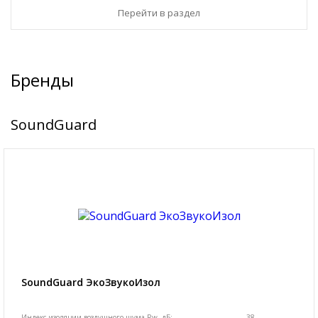
Перейти в раздел
Бренды
SoundGuard
SoundGuard ЭкоЗвукоИзол
Индекс изоляции воздушного шума Rw, дБ:
38