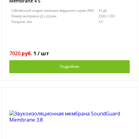
Membranе 4 S
Собственный индекс изоляции воздушного шума (RW)
34 дБ
Размер материала (Д х Ш),мм
2500×1200
Толщина, мм
3,9
7020
руб.
1
/
шт
Подробнее