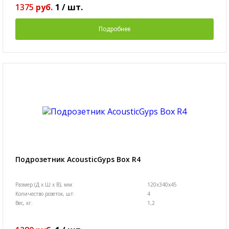
1375
руб.
1
/
шт.
Подробнее
Подрозетник AcousticGyps Box R4
Размер (Д х Ш х В), мм:
120x340x45
Количество розеток, шт:
4
Вес, кг:
1,2