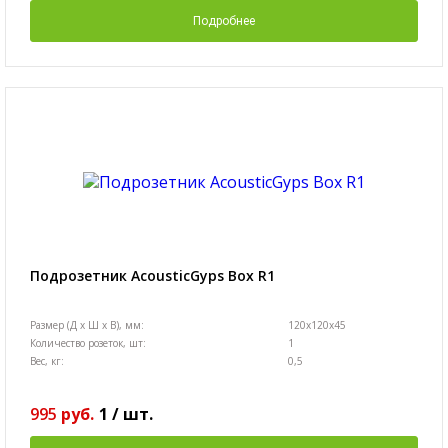
Подробнее
Подрозетник AcousticGyps Box R1
Размер (Д х Ш х В), мм:
120x120x45
Количество розеток, шт:
1
Вес, кг:
0,5
995
руб.
1
/
шт.