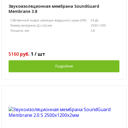
Звукоизоляционная мембрана SoundGuard
Membranе 3.8
Собственный индекс изоляции воздушного шума (RW)
34 дБ
Размер материала (Д х Ш),мм
2500×1200
Толщина, мм
3,8
5160
руб.
1
/
шт
Подробнее