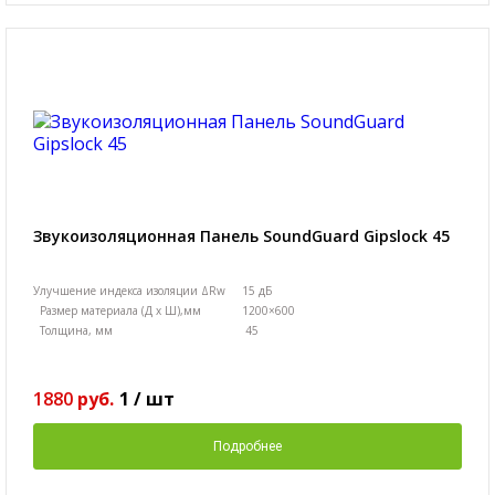
Звукоизоляционная Панель SoundGuard Gipslock 45
Улучшение индекса изоляции ΔRw
15 дБ
Размер материала (Д х Ш),мм
1200×600
Толщина, мм
45
1880
руб.
1
/
шт
Подробнее