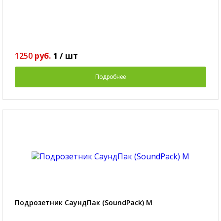
1250
руб.
1
/
шт
Подробнее
Подрозетник СаундПак (SoundPack) M