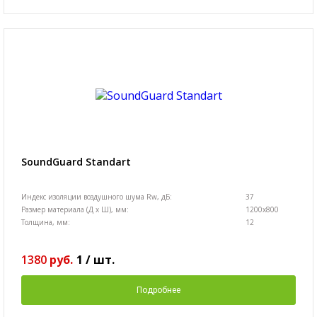
SoundGuard Standart
Индекс изоляции воздушного шума Rw, дБ:
37
Размер материала (Д х Ш), мм:
1200х800
Толщина, мм:
12
1380
руб.
1
/
шт.
Подробнее