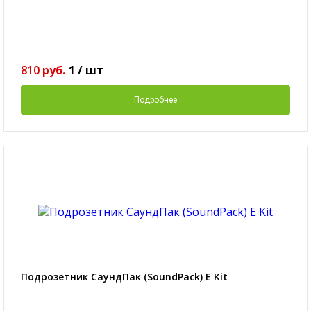
810
руб.
1
/
шт
Подробнее
Подрозетник СаундПак (SoundPack) Е Kit