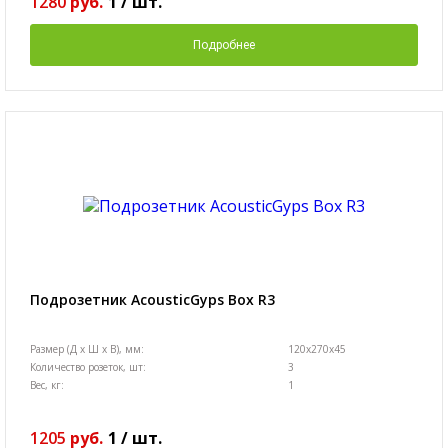
1280
руб.
1
/
шт.
Подробнее
Подрозетник AcousticGyps Box R3
Размер (Д х Ш х В), мм:
120x270x45
Количество розеток, шт:
3
Вес, кг:
1
1205
руб.
1
/
шт.