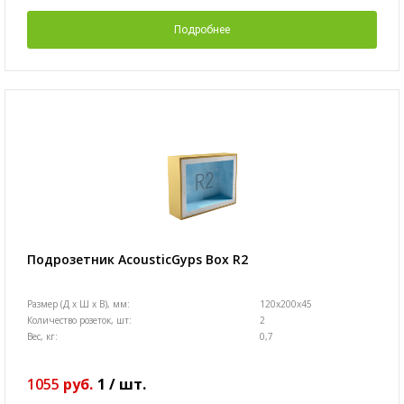
Подробнее
Подрозетник AcousticGyps Box R2
Размер (Д х Ш х В), мм:
120x200x45
Количество розеток, шт:
2
Вес, кг:
0,7
1055
руб.
1
/
шт.