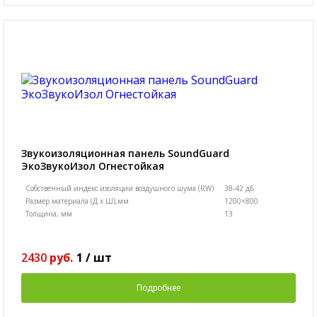
Звукоизоляционная панель SoundGuard
ЭкоЗвукоИзол Огнестойкая
Собственный индекс изоляции воздушного шума (RW)
38-42 дБ
Размер материала (Д х Ш),мм
1200×800
Толщина, мм
13
2430
руб.
1
/
шт
Подробнее