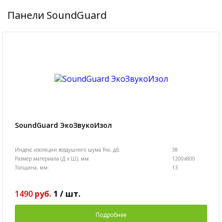
Панели SoundGuard
SoundGuard ЭкоЗвукоИзол
Индекс изоляции воздушного шума Rw, дБ:
38
Размер материала (Д х Ш), мм:
1200х800
Толщина, мм:
13
1490
руб.
1
/
шт.
Подробнее