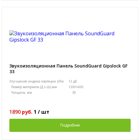
Звукоизоляционная Панель SoundGuard Gipslock GF
33
Улучшение индекса изоляции ΔRw
12 дБ
Размер материала (Д х Ш),мм
1200×600
Толщина, мм
30
1890
руб.
1
/
шт
Подробнее