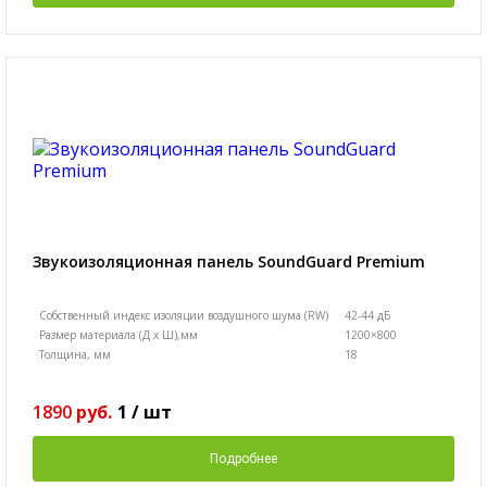
Звукоизоляционная панель SoundGuard Premium
Собственный индекс изоляции воздушного шума (RW)
42-44 дБ
Размер материала (Д х Ш),мм
1200×800
Толщина, мм
18
1890
руб.
1
/
шт
Подробнее