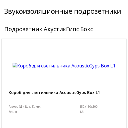
Звукоизоляционные подрозетники
Подрозетник АкустикГипс Бокс
Короб для светильника AcousticGyps Box L1
Размер (Д х Ш х В), мм:
150x150x100
Вес, кг:
1,3