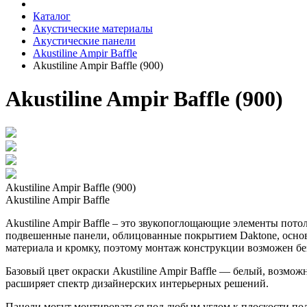
Каталог
Акустические материалы
Акустические панели
Akustiline Ampir Baffle
Akustiline Ampir Baffle (900)
Akustiline Ampir Baffle (900)
Akustiline Ampir Baffle (900)
Akustiline Ampir Baffle
Akustiline Ampir Baffle – это звукопоглощающие элементы пот
подвешенные панели, облицованные покрытием Daktone, основ
материала и кромку, поэтому монтаж конструкции возможен бе
Базовый цвет окраски Akustiline Ampir Baffle — белый, возмо
расширяет спектр дизайнерских интерьерных решений.
Панели могут монтироваться под любым углом к плоскости пол