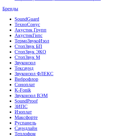
Бренды
SoundGuard
ТехноСонус
Акустик Групп
АкустикГипс
ТермоЗвукоИзол
СтопЗвук БП
СтопЗвук ЭКО
СтопЗвук М
Звукоизол
Тексаунд
Звукоизол ФЛЕКС
Виброфлор
Соноплат
K-Fonik
Звукоизол ВЭМ
SoundProof
ЗИПС
Изоплат
Максфорте
Руспанель
Саундлайн
Теплофом