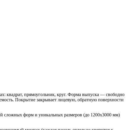
ах: квадрат, прямоугольник, круг. Форма выпуска — свободно
емость. Покрытие закрывает лицевую, обратную поверхности
лей сложных форм и уникальных размеров (до 1200х3000 мм)
езависимый монтаж (каждая панель отдельно крепится к