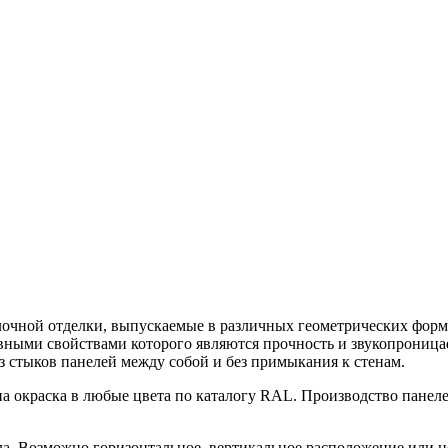
олочной отделки, выпускаемые в различных геометрических форм
ными свойствами которого являются прочность и звукопроница
з стыков панелей между собой и без примыкания к стенам.
жна окраска в любые цвета по каталогу RAL. Производство пане
а. Возможно горизонтальное, вертикальное расположение или н