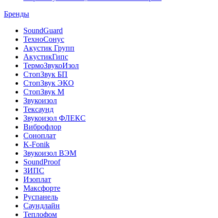
Бренды
SoundGuard
ТехноСонус
Акустик Групп
АкустикГипс
ТермоЗвукоИзол
СтопЗвук БП
СтопЗвук ЭКО
СтопЗвук М
Звукоизол
Тексаунд
Звукоизол ФЛЕКС
Виброфлор
Соноплат
K-Fonik
Звукоизол ВЭМ
SoundProof
ЗИПС
Изоплат
Максфорте
Руспанель
Саундлайн
Теплофом