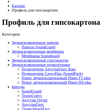
Каталог
Профиль для гипсокартона
Профиль для гипсокартона
Категории
Звукоизоляционные панели
Панели SoundGuard
Звукоизоляционные мембраны
Мембраны Soundguard
Звукоизоляционный гипсокартон
Звукоизоляционные подрозетники
Подрозетник АкустикГипс Бокс
Подрозетник СаундПак (SoundPack)
Порог звукоизоляционный Planet FT-plus
Порог звукоизоляционный Planet HS-plus
Бренды
SoundGuard
ТехноСонус
Акустик Групп
АкустикГипс
ТермоЗвукоИзол