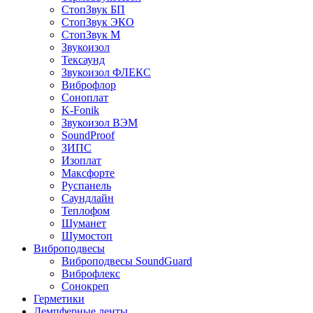
СтопЗвук БП
СтопЗвук ЭКО
СтопЗвук М
Звукоизол
Тексаунд
Звукоизол ФЛЕКС
Виброфлор
Соноплат
K-Fonik
Звукоизол ВЭМ
SoundProof
ЗИПС
Изоплат
Максфорте
Руспанель
Саундлайн
Теплофом
Шуманет
Шумостоп
Виброподвесы
Виброподвесы SoundGuard
Виброфлекс
Сонокреп
Герметики
Демпферные ленты