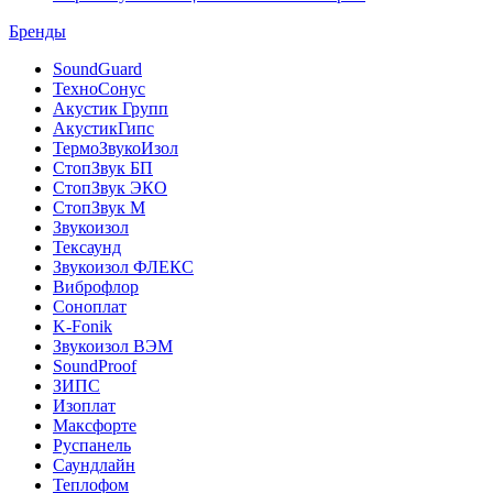
Бренды
SoundGuard
ТехноСонус
Акустик Групп
АкустикГипс
ТермоЗвукоИзол
СтопЗвук БП
СтопЗвук ЭКО
СтопЗвук М
Звукоизол
Тексаунд
Звукоизол ФЛЕКС
Виброфлор
Соноплат
K-Fonik
Звукоизол ВЭМ
SoundProof
ЗИПС
Изоплат
Максфорте
Руспанель
Саундлайн
Теплофом