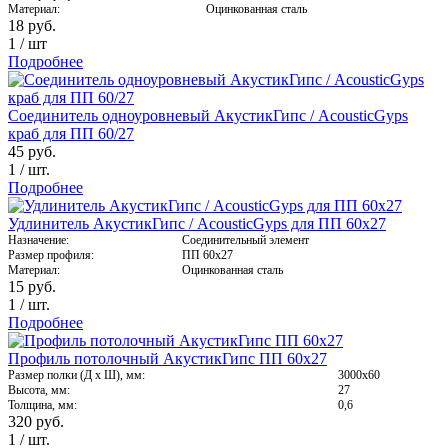
Материал:
Оцинкованная сталь
18
руб.
1
/
шт
Подробнее
Соединитель одноуровневый АкустикГипс / AcousticGyps
краб для ПП 60/27
45
руб.
1
/
шт.
Подробнее
Удлинитель АкустикГипс / AcousticGyps для ПП 60х27
Назначение:
Соединительный элемент
Размер профиля:
ПП 60х27
Материал:
Оцинкованная сталь
15
руб.
1
/
шт.
Подробнее
Профиль потолочный АкустикГипс ПП 60х27
Размер полки (Д х Ш), мм:
3000х60
Высота, мм:
27
Толщина, мм:
0,6
320
руб.
1
/
шт.