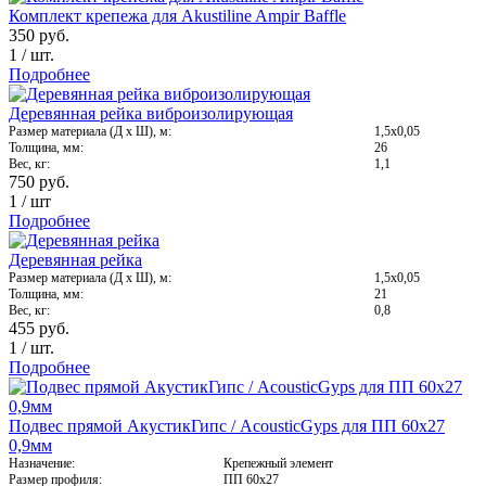
Комплект крепежа для Akustiline Ampir Baffle
350
руб.
1
/
шт.
Подробнее
Деревянная рейка виброизолирующая
Размер материала (Д х Ш), м:
1,5х0,05
Толщина, мм:
26
Вес, кг:
1,1
750
руб.
1
/
шт
Подробнее
Деревянная рейка
Размер материала (Д х Ш), м:
1,5х0,05
Толщина, мм:
21
Вес, кг:
0,8
455
руб.
1
/
шт.
Подробнее
Подвес прямой АкустикГипс / AcousticGyps для ПП 60х27
0,9мм
Назначение:
Крепежный элемент
Размер профиля:
ПП 60х27