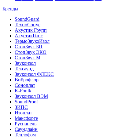
Бренды
SoundGuard
ТехноСонус
Акустик Групп
АкустикГипс
ТермоЗвукоИзол
СтопЗвук БП
СтопЗвук ЭКО
СтопЗвук М
Звукоизол
Тексаунд
Звукоизол ФЛЕКС
Виброфлор
Соноплат
K-Fonik
Звукоизол ВЭМ
SoundProof
ЗИПС
Изоплат
Максфорте
Руспанель
Саундлайн
Теплофом