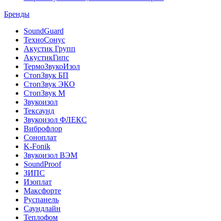
Бренды
SoundGuard
ТехноСонус
Акустик Групп
АкустикГипс
ТермоЗвукоИзол
СтопЗвук БП
СтопЗвук ЭКО
СтопЗвук М
Звукоизол
Тексаунд
Звукоизол ФЛЕКС
Виброфлор
Соноплат
K-Fonik
Звукоизол ВЭМ
SoundProof
ЗИПС
Изоплат
Максфорте
Руспанель
Саундлайн
Теплофом