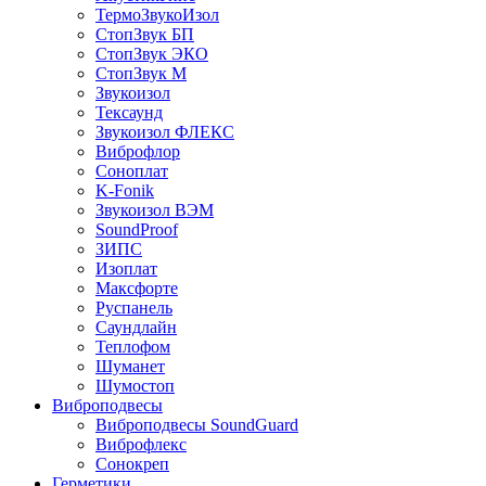
ТермоЗвукоИзол
СтопЗвук БП
СтопЗвук ЭКО
СтопЗвук М
Звукоизол
Тексаунд
Звукоизол ФЛЕКС
Виброфлор
Соноплат
K-Fonik
Звукоизол ВЭМ
SoundProof
ЗИПС
Изоплат
Максфорте
Руспанель
Саундлайн
Теплофом
Шуманет
Шумостоп
Виброподвесы
Виброподвесы SoundGuard
Виброфлекс
Сонокреп
Герметики