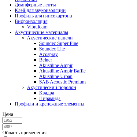
Демпферные ленты
Клей для звукоизоляции
Профиль для гипсокартона
Виброизоляция
Vibrafoam
Акустические материалы
Акустические панели
Soundec Super Fine
Soundec Lite
Acospray
Belner
Akustiline Ampir
Akustiline Ampir Baffle
Akustiline Urban
SAB Acoustic Premium
Акустический поролон
Квадра
Пирамида
Профили и крепежные элементы
Цена
Область применения