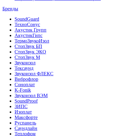
Бренды
SoundGuard
ТехноСонус
Акустик Групп
АкустикГипс
ТермоЗвукоИзол
СтопЗвук БП
СтопЗвук ЭКО
СтопЗвук М
Звукоизол
Тексаунд
Звукоизол ФЛЕКС
Виброфлор
Соноплат
K-Fonik
Звукоизол ВЭМ
SoundProof
ЗИПС
Изоплат
Максфорте
Руспанель
Саундлайн
Теплофом