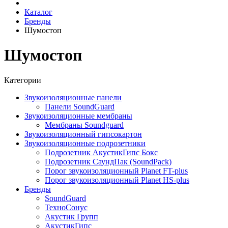
Каталог
Бренды
Шумостоп
Шумостоп
Категории
Звукоизоляционные панели
Панели SoundGuard
Звукоизоляционные мембраны
Мембраны Soundguard
Звукоизоляционный гипсокартон
Звукоизоляционные подрозетники
Подрозетник АкустикГипс Бокс
Подрозетник СаундПак (SoundPack)
Порог звукоизоляционный Planet FT-plus
Порог звукоизоляционный Planet HS-plus
Бренды
SoundGuard
ТехноСонус
Акустик Групп
АкустикГипс