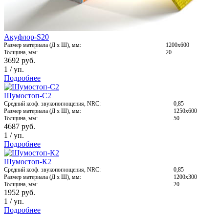
Акуфлор-S20
Размер материала (Д х Ш), мм:
1200х600
Толщина, мм:
20
3692
руб.
1
/
уп.
Подробнее
Шумостоп-С2
Средний коэф. звукопоглощения, NRC:
0,85
Размер материала (Д х Ш), мм:
1250х600
Толщина, мм:
50
4687
руб.
1
/
уп.
Подробнее
Шумостоп-К2
Средний коэф. звукопоглощения, NRC:
0,85
Размер материала (Д х Ш), мм:
1200х300
Толщина, мм:
20
1952
руб.
1
/
уп.
Подробнее